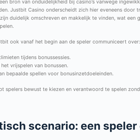
een bron van onduidelijkheid bij casino’s vanwege ingewik
n. Justbit Casino onderscheidt zich hier eveneens door t
jn duidelijk omschreven en makkelijk te vinden, wat een g
pelen.
ustbit ook vanaf het begin aan de speler communiceert over:
limieten tijdens bonussessies.
 het vrijspelen van bonussen.
van bepaalde spellen voor bonusinzetdoeleinden.
lpt spelers bewust te kiezen en verantwoord te spelen zon
tisch scenario: een speler