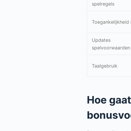
spelregels
Toegankelijkheid 
Updates
spelvoorwaarden
Taalgebruik
Hoe gaat
bonusvoo