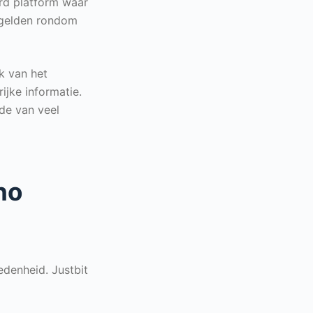
rd platform waar
 gelden rondom
k van het
ijke informatie.
nde van veel
no
edenheid. Justbit