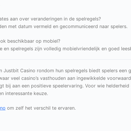
.
dates aan over veranderingen in de spelregels?
rden met datum vermeld en gecommuniceerd naar spelers.
 ook beschikbaar op mobiel?
 en spelregels zijn volledig mobielvriendelijk en goed lees
n Justbit Casino rondom hun spelregels biedt spelers een 
waar veel casino’s vasthouden aan ingewikkelde voorwaarde
t bij aan een positieve speelervaring. Voor wie helderheid e
en interessante keuze.
ino
om zelf het verschil te ervaren.