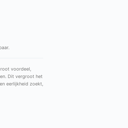
baar.
groot voordeel,
n. Dit vergroot het
n eerlijkheid zoekt,