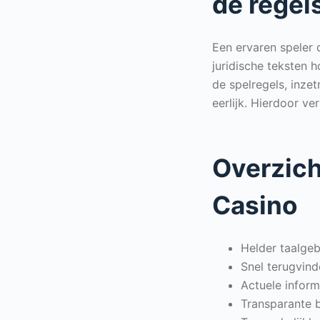
de regel
Een ervaren speler d
juridische teksten h
de spelregels, inz
eerlijk. Hierdoor ve
Overzich
Casino
Helder taalgeb
Snel terugvind
Actuele inform
Transparante b