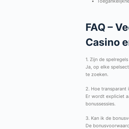
Toegankelijkhe
FAQ – Ve
Casino e
1. Zijn de spelregel
Ja, op elke spelsect
te zoeken.
2. Hoe transparant i
Er wordt expliciet 
bonussessies.
3. Kan ik de bonus
De bonusvoorwaarde