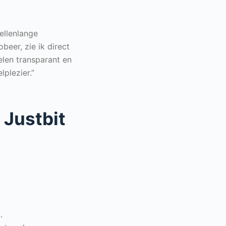
 ellenlange
beer, zie ik direct
len transparant en
lplezier.”
 Justbit
.