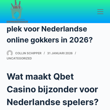
D
o
Is Qbet Casino de ideale
o
r
plek voor Nederlandse
g
a
online gokkers in 2026?
a
n
COLLIN SCHIPPER
31 JANUARI 2026
n
UNCATEGORIZED
a
a
Wat maakt Qbet
r
a
Casino bijzonder voor
r
t
Nederlandse spelers?
i
k