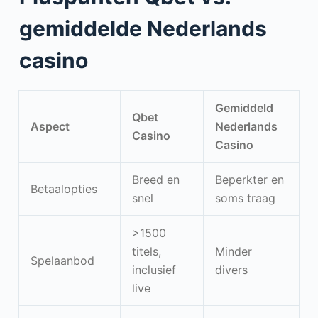
gemiddelde Nederlands
casino
Gemiddeld
Qbet
Aspect
Nederlands
Casino
Casino
Breed en
Beperkter en
Betaalopties
snel
soms traag
>1500
titels,
Minder
Spelaanbod
inclusief
divers
live