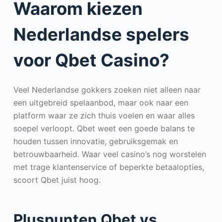
Waarom kiezen
Nederlandse spelers
voor Qbet Casino?
Veel Nederlandse gokkers zoeken niet alleen naar
een uitgebreid spelaanbod, maar ook naar een
platform waar ze zich thuis voelen en waar alles
soepel verloopt. Qbet weet een goede balans te
houden tussen innovatie, gebruiksgemak en
betrouwbaarheid. Waar veel casino’s nog worstelen
met trage klantenservice of beperkte betaalopties,
scoort Qbet juist hoog.
Pluspunten Qbet vs.