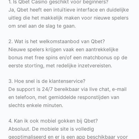
1. Is Qbet Casino geschikt voor beginners?
Ja, Qbet heeft een intuïtieve interface en duidelijke
uitleg die het makkelijk maken voor nieuwe spelers
om snel aan de slag te gaan.
2. Wat is het welkomstaanbod van Qbet?
Nieuwe spelers krijgen vaak een aantrekkelijke
bonus met free spins en/of een matchbonus op de
eerste storting, met redelijke inzetvereisten.
3. Hoe snel is de klantenservice?
De support is 24/7 bereikbaar via live chat, e-mail
en telefoon, met gemiddelde responstijden van
slechts enkele minuten.
4. Kan ik ook mobiel gokken bij Qbet?
Absoluut. De mobiele site is volledig
geoptimaliseerd en er is een app beschikbaar voor