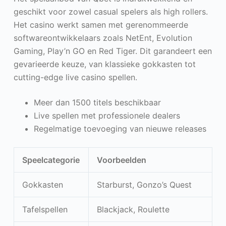
geschikt voor zowel casual spelers als high rollers.
Het casino werkt samen met gerenommeerde
softwareontwikkelaars zoals NetEnt, Evolution
Gaming, Play’n GO en Red Tiger. Dit garandeert een
gevarieerde keuze, van klassieke gokkasten tot
cutting-edge live casino spellen.
Meer dan 1500 titels beschikbaar
Live spellen met professionele dealers
Regelmatige toevoeging van nieuwe releases
Speelcategorie
Voorbeelden
Gokkasten
Starburst, Gonzo’s Quest
Tafelspellen
Blackjack, Roulette