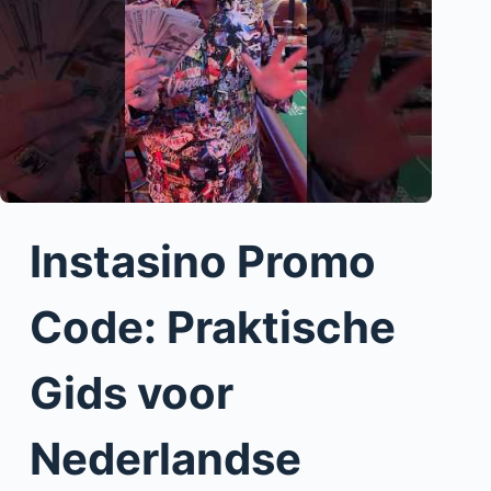
Instasino Promo
Code: Praktische
Gids voor
Nederlandse