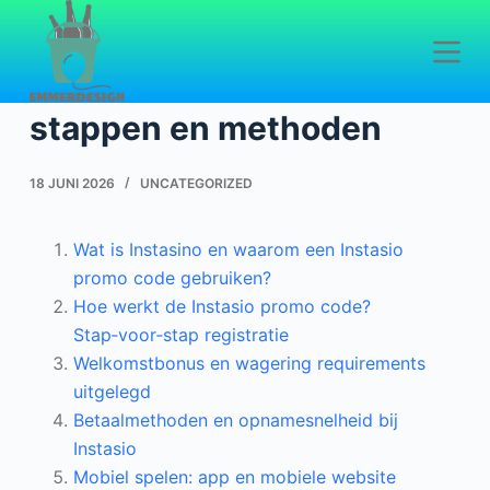
D
o
Instasio promo code:
o
r
stappen en methoden
g
a
18 JUNI 2026
UNCATEGORIZED
a
n
Wat is Instasino en waarom een Instasio
n
promo code gebruiken?
a
Hoe werkt de Instasio promo code?
a
Stap‑voor‑stap registratie
r
Welkomstbonus en wagering requirements
a
uitgelegd
r
Betaalmethoden en opnamesnelheid bij
t
Instasio
i
Mobiel spelen: app en mobiele website
k