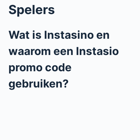
Spelers
Wat is Instasino en
waarom een Instasio
promo code
gebruiken?