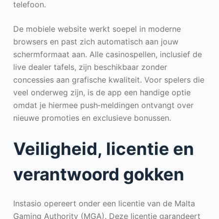
telefoon.
De mobiele website werkt soepel in moderne
browsers en past zich automatisch aan jouw
schermformaat aan. Alle casinospellen, inclusief de
live dealer tafels, zijn beschikbaar zonder
concessies aan grafische kwaliteit. Voor spelers die
veel onderweg zijn, is de app een handige optie
omdat je hiermee push‑meldingen ontvangt over
nieuwe promoties en exclusieve bonussen.
Veiligheid, licentie en
verantwoord gokken
Instasio opereert onder een licentie van de Malta
Gaming Authority (MGA). Deze licentie garandeert