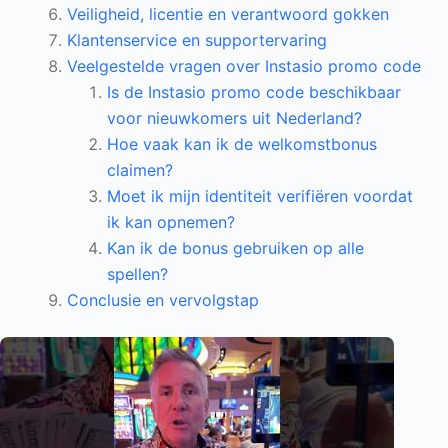
Veiligheid, licentie en verantwoord gokken
e
Klantenservice en supportervaring
l
Veelgestelde vragen over Instasio promo code
Is de Instasio promo code beschikbaar
voor nieuwkomers uit Nederland?
Hoe vaak kan ik de welkomstbonus
claimen?
Moet ik mijn identiteit verifiëren voordat
ik kan opnemen?
Kan ik de bonus gebruiken op alle
spellen?
Conclusie en vervolgstap