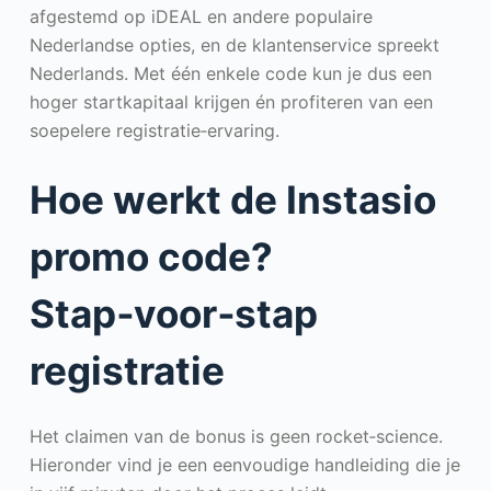
afgestemd op iDEAL en andere populaire
Nederlandse opties, en de klantenservice spreekt
Nederlands. Met één enkele code kun je dus een
hoger startkapitaal krijgen én profiteren van een
soepelere registratie‑ervaring.
Hoe werkt de Instasio
promo code?
Stap‑voor‑stap
registratie
Het claimen van de bonus is geen rocket‑science.
Hieronder vind je een eenvoudige handleiding die je