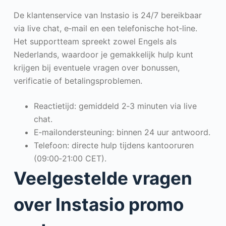
De klantenservice van Instasio is 24/7 bereikbaar
via live chat, e‑mail en een telefonische hot‑line.
Het supportteam spreekt zowel Engels als
Nederlands, waardoor je gemakkelijk hulp kunt
krijgen bij eventuele vragen over bonussen,
verificatie of betalingsproblemen.
Reactietijd: gemiddeld 2‑3 minuten via live
chat.
E‑mailondersteuning: binnen 24 uur antwoord.
Telefoon: directe hulp tijdens kantooruren
(09:00‑21:00 CET).
Veelgestelde vragen
over Instasio promo