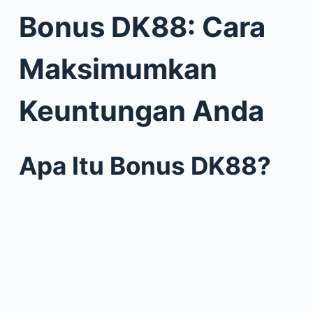
Bonus DK88: Cara
Maksimumkan
Keuntungan Anda
Apa Itu Bonus DK88?