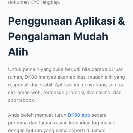
dokumen KYC lengkap.
Penggunaan Aplikasi &
Pengalaman Mudah
Alih
Untuk pemain yang suka berjudi bila berada di luar
rumah, DK88 menyediakan aplikasi mudah alih yang
responsif dan stabil. Aplikasi ini menyokong semua
ciri laman web, termasuk promosi, live casino, dan
sportsbook.
Anda boleh memuat turun
DK88 app
secara
percuma dari laman rasmi, kemudian log masuk
dengan butiran yang sama seperti di laman