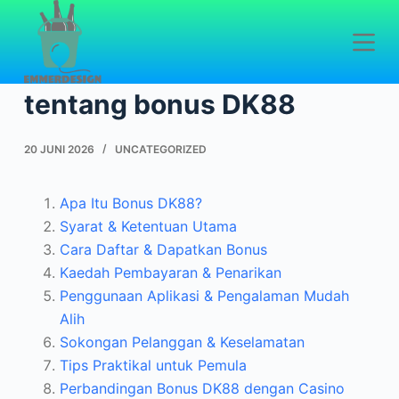
D
o
Apa yang perlu diketahui
o
r
tentang bonus DK88
g
a
20 JUNI 2026
UNCATEGORIZED
a
n
Apa Itu Bonus DK88?
n
Syarat & Ketentuan Utama
a
Cara Daftar & Dapatkan Bonus
a
Kaedah Pembayaran & Penarikan
r
Penggunaan Aplikasi & Pengalaman Mudah
a
Alih
r
Sokongan Pelanggan & Keselamatan
t
Tips Praktikal untuk Pemula
i
Perbandingan Bonus DK88 dengan Casino
k