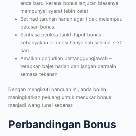
anda baru, kerana bonus lanjutan biasanya
mempunyai syarat lebih ketat.
Set had taruhan harian agar tidak melampaui
batasan bonus.
Sentiasa periksa tarikh luput bonus –
kebanyakan promosi hanya sah selama 7‑30
hari.
Amalkan perjudian bertanggungjawab –
tetapkan bajet harian dan jangan bermain
semasa tekanan.
Dengan mengikuti panduan ini, anda boleh
meningkatkan peluang untuk menukar bonus
menjadi wang tunai sebenar.
Perbandingan Bonus