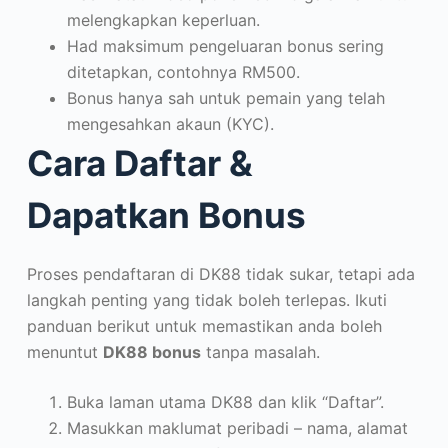
melengkapkan keperluan.
Had maksimum pengeluaran bonus sering
ditetapkan, contohnya RM500.
Bonus hanya sah untuk pemain yang telah
mengesahkan akaun (KYC).
Cara Daftar &
Dapatkan Bonus
Proses pendaftaran di DK88 tidak sukar, tetapi ada
langkah penting yang tidak boleh terlepas. Ikuti
panduan berikut untuk memastikan anda boleh
menuntut
DK88 bonus
tanpa masalah.
Buka laman utama DK88 dan klik “Daftar”.
Masukkan maklumat peribadi – nama, alamat