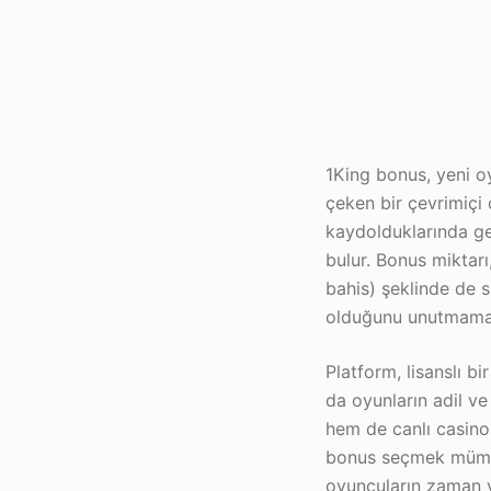
1King bonus, yeni o
çeken bir çevrimiçi 
kaydolduklarında gen
bulur. Bonus miktarı
bahis) şeklinde de 
olduğunu unutmamak
Platform, lisanslı b
da oyunların adil ve
hem de canlı casino t
bonus seçmek mümkün
oyuncuların zaman yö