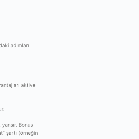
daki adımları
ntajları aktive
r.
 yansır. Bonus
nt” şartı (örneğin