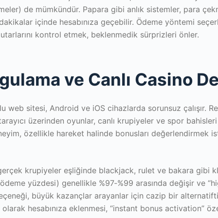
meler) de mümkündür. Papara gibi anlık sistemler, para çekm
dakikalar içinde hesabınıza geçebilir. Ödeme yöntemi seçerk
tarlarını kontrol etmek, beklenmedik sürprizleri önler.
gulama ve Canlı Casino D
u web sitesi, Android ve iOS cihazlarda sorunsuz çalışır. R
rayıcı üzerinden oyunlar, canlı krupiyeler ve spor bahisler
deneyim, özellikle hareket halinde bonusları değerlendirmek is
gerçek krupiyeler eşliğinde blackjack, rulet ve bakara gibi kla
 ödeme yüzdesi) genellikle %97‑%99 arasında değişir ve “hig
seçeneği, büyük kazançlar arayanlar için cazip bir alternatift
 olarak hesabınıza eklenmesi, “instant bonus activation” öze