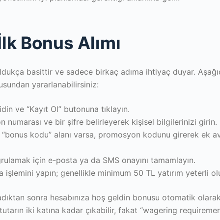
İlk Bonus Alımı
dukça basittir ve sadece birkaç adıma ihtiyaç duyar. Aşağı
sundan yararlanabilirsiniz:
din ve “Kayıt Ol” butonuna tıklayın.
 numarası ve bir şifre belirleyerek kişisel bilgilerinizi girin.
a “bonus kodu” alanı varsa, promosyon kodunu girerek ek ava
ğrulamak için e-posta ya da SMS onayını tamamlayın.
a işlemini yapın; genellikle minimum 50 TL yatırım yeterli olu
dıktan sonra hesabınıza hoş geldin bonusu otomatik olarak
 tutarın iki katına kadar çıkabilir, fakat “wagering requireme