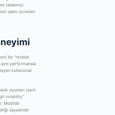
e talebinizi
en işlem ücretleri
eneyimi
esmi bir “mobile
i aynı performansla
teyen kullanıcılar
sik oyunları içerir.
h volatility”
ir. Mobilde
lliği sayesinde